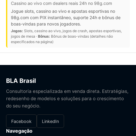
Cassino ao vivo com dealers reais 24h no 98g.com
Jogue slots, cassino ao vivo e apostas esportivas no
98g.com com PIX instantâneo, suporte 24h e bônus de
boas-vindas para novos jogadores.
Jogos:
Slots, cassino ao vivo, jogos de crash, apostas esportivas,
jogos de mesa ·
Bônus:
Bônus de boas-vindas (detalhes não
especificados na página)
BLA Brasil
Consultoria especializada em venda direta. Estratégias,
redesenho de modelos e soluções para o crescimento
do seu negócio.
Facebook
LinkedIn
Navegação