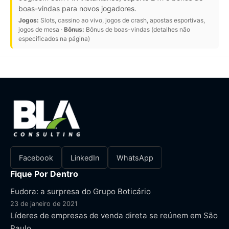
boas-vindas para novos jogadores.
Jogos:
Slots, cassino ao vivo, jogos de crash, apostas esportivas,
jogos de mesa ·
Bônus:
Bônus de boas-vindas (detalhes não
especificados na página)
Facebook
LinkedIn
WhatsApp
Fique Por Dentro
Eudora: a surpresa do Grupo Boticário
23 de janeiro de 2021
Líderes de empresas de venda direta se reúnem em São
Paulo