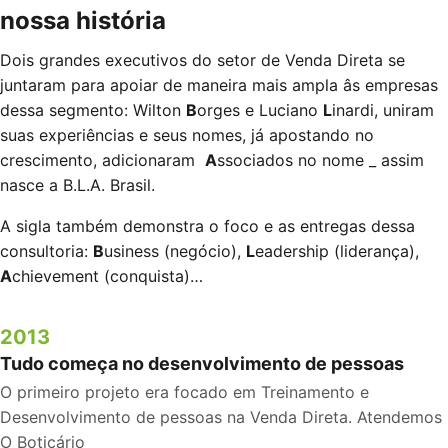
nossa história
Dois grandes executivos do setor de Venda Direta se
juntaram para apoiar de maneira mais ampla âs empresas
dessa segmento: Wilton
B
orges e Luciano
L
inardi, uniram
suas experiências e seus nomes, já apostando no
crescimento, adicionaram
A
ssociados no nome _ assim
nasce a B.L.A. Brasil.
A sigla também demonstra o foco e as entregas dessa
consultoria:
B
usiness (negócio),
L
eadership (liderança),
A
chievement (conquista)…
2013
Tudo começa no desenvolvimento de pessoas
O primeiro projeto era focado em Treinamento e
Desenvolvimento de pessoas na Venda Direta. Atendemos
O Boticário