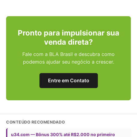
Pronto para impulsionar sua
venda direta?
Fale com a BLA Brasil e descubra como
podemos ajudar seu negócio a crescer.
Entre em Contato
CONTEÚDO RECOMENDADO
u34.com — Bônus 300% até R$2.000 no primeiro