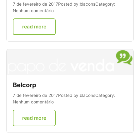
7 de fevereiro de 2017
Posted by:
blacons
Category:
Nenhum comentário
read more
Belcorp
7 de fevereiro de 2017
Posted by:
blacons
Category:
Nenhum comentário
read more