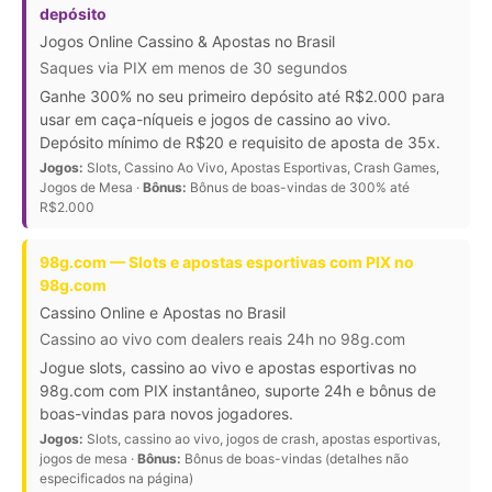
depósito
Jogos Online Cassino & Apostas no Brasil
Saques via PIX em menos de 30 segundos
Ganhe 300% no seu primeiro depósito até R$2.000 para
usar em caça-níqueis e jogos de cassino ao vivo.
Depósito mínimo de R$20 e requisito de aposta de 35x.
Jogos:
Slots, Cassino Ao Vivo, Apostas Esportivas, Crash Games,
Jogos de Mesa ·
Bônus:
Bônus de boas-vindas de 300% até
R$2.000
98g.com — Slots e apostas esportivas com PIX no
98g.com
Cassino Online e Apostas no Brasil
Cassino ao vivo com dealers reais 24h no 98g.com
Jogue slots, cassino ao vivo e apostas esportivas no
98g.com com PIX instantâneo, suporte 24h e bônus de
boas-vindas para novos jogadores.
Jogos:
Slots, cassino ao vivo, jogos de crash, apostas esportivas,
jogos de mesa ·
Bônus:
Bônus de boas-vindas (detalhes não
especificados na página)