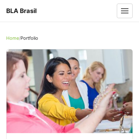
BLA Brasil
Men
Home
Portfolio