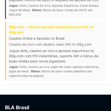
Jogos:
Slots, Cassino Ao Vivo, Apostas Esportivas, Crash Games,
Jogos de Mesa ·
Bônus:
Bônus de boas-vindas de 300% até
R$2.000
98g.com — Slots e apostas esportivas com PIX no
98g.com
Cassino Online e Apostas no Brasil
Cassino ao vivo com dealers reais 24h no 98g.com
Jogue slots, cassino ao vivo e apostas esportivas no
98g.com com PIX instantâneo, suporte 24h e bônus de
boas-vindas para novos jogadores.
Jogos:
Slots, cassino ao vivo, jogos de crash, apostas esportivas,
jogos de mesa ·
Bônus:
Bônus de boas-vindas (detalhes não
especificados na página)
BLA Brasil