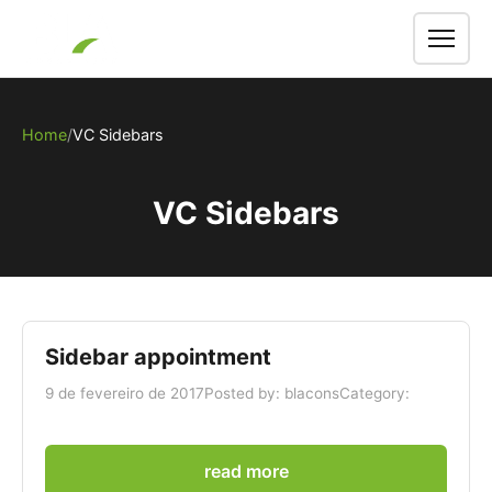
Men
Home
VC Sidebars
VC Sidebars
Sidebar appointment
9 de fevereiro de 2017
Posted by: blacons
Category:
read more