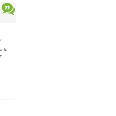
y:
cado
em