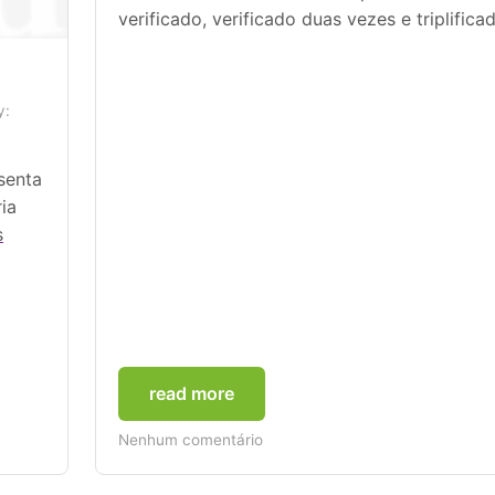
verificado, verificado duas vezes e triplifica
y:
senta
ia
s
read more
Nenhum comentário