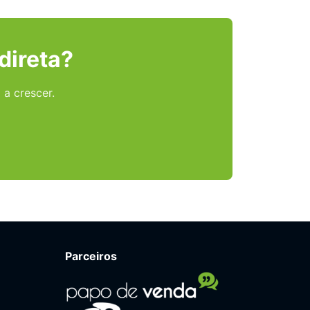
direta?
a crescer.
Parceiros